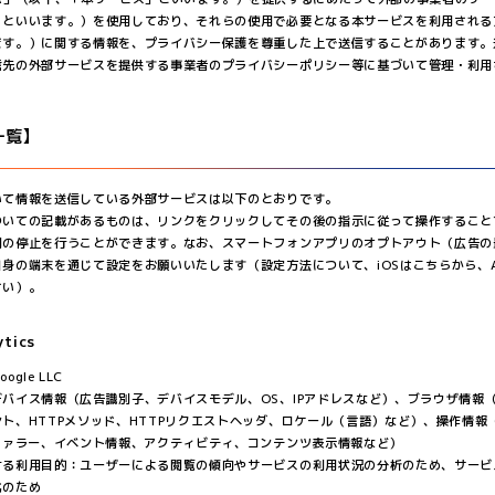
」といいます。）を使用しており、それらの使用で必要となる本サービスを利用される
ます。）に関する情報を、プライバシー保護を尊重した上で送信することがあります。
信先の外部サービスを提供する事業者のプライバシーポリシー等に基づいて管理・利用
一覧】
いて情報を送信している外部サービスは以下のとおりです。
ついての記載があるものは、リンクをクリックしてその後の指示に従って操作すること
用の停止を行うことができます。なお、スマートフォンアプリのオプトアウト（広告の
身の端末を通じて設定をお願いいたします（設定方法について、iOSは
こちら
から、A
さい）。
ytics
gle LLC
バイス情報（広告識別子、デバイスモデル、OS、IPアドレスなど）、ブラウザ情報（Coo
ト、HTTPメソッド、HTTPリクエストヘッダ、ロケール（言語）など）、操作情報
ファラー、イベント情報、アクティビティ、コンテンツ表示情報など）
ける利用目的：ユーザーによる閲覧の傾向やサービスの利用状況の分析のため、サービ
化のため