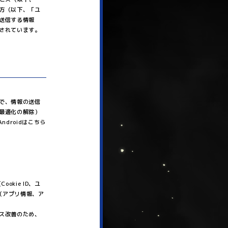
方（以下、「ユ
送信する情報
されています。
で、情報の送信
最適化の解除）
ndroidは
こちら
kie ID、ユ
（アプリ情報、ア
ス改善のため、