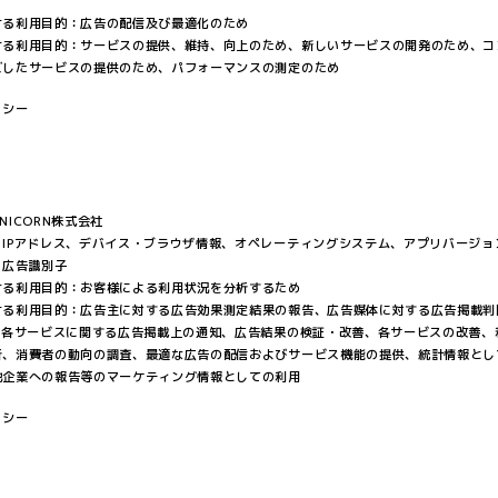
ける利用目的：広告の配信及び最適化のため
ける利用目的：サービスの提供、維持、向上のため、新しいサービスの開発のため、コ
ズしたサービスの提供のため、パフォーマンスの測定のため
リシー
NICORN株式会社
：IPアドレス、デバイス・ブラウザ情報、オペレーティングシステム、アプリバージョ
、広告識別子
ける利用目的：お客様による利用状況を分析するため
ける利用目的：広告主に対する広告効果測定結果の報告、広告媒体に対する広告掲載判
等の各サービスに関する広告掲載上の通知、広告結果の検証・改善、各サービスの改善、
析、消費者の動向の調査、最適な広告の配信およびサービス機能の提供、統計情報とし
他企業への報告等のマーケティング情報としての利用
リシー