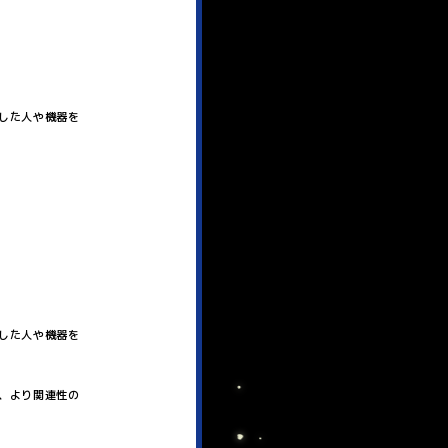
した人や機器を
した人や機器を
、より関連性の