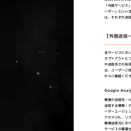
「外部サービス
ーザー」といい
は、それぞれ送
【外部送信
本サービスにお
オプトアウトに
や送信先での利
は、ユーザーご自
からご確認くだ
Google Anal
情報の送信先：Goo
送信する情報：デ
ーザーエージェン
クセスURL、リ
情報送信元にお
サービスの最適