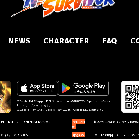
NEWS
CHARACTER
FAQ
C
※Apple および Apple ロゴ は、Apple Inc.の商標です。App StoreはApple
Inc.のサービスマークです。
※Google Play および Google Play ロゴは、Google LLCの商標です。
UNTER×HUNTER NEN×SURVIVOR
プレイ料
基本プレイ無料（アプリ内課金
金
サバイバーアクション
対応OS
iOS 14.0以降 Android OS 1