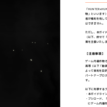
「HUNTER×H
物」といいます
者が権利を有し
はできません。
ただし、本ガイド
（以下、併せて
害を主張いたし
【注意事項】
ゲーム内著作物
画等（以下「動
よって営利を目
パートナープロ
す。
以下に列挙する
本ガイドライ
ブシロード、「
にゲーム内著