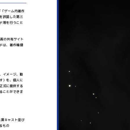
以下「ゲーム内著作
を許諾した第三
ド等を行うこと
止画の共有サイト
ドは、著作権侵
、イメージ、動
す）を、個人に
正式に提供する
ることができま
、出演キャスト並び
るもの