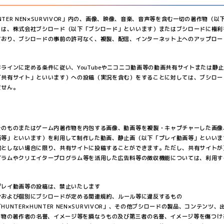
UNTER NEN×SURVIVOR」内の、画像、映像、音楽、音声等を含む一切の著作物（
）は、株式会社ブシロード（以下「ブシロード」といいます）またはブシロードに権利
ており、ブシロードの事前の許可なく、複製、配信、インターネット上へのアップロー
ラインに定める条件に従い、YouTubeやニコニコ動画等の動画共有サイトまたは静
「共有サイト」といいます）への投稿（実況を含む）をすることに対しては、ブシロー
ません。
そのものまたはゲーム内著作物を内包する画像、動画等を複製・キャプチャーした画像
画等」といいます）を利用して制作した動画、静止画（以下「プレイ動画等」といいま
的としない場合に限り、共有サイトに投稿することができます。ただし、共有サイトが
グラムやクリエイタープログラム等を活用した広告料等の徴収機能については、利用す
プレイ動画等の投稿は、禁止いたします
ンおよび個別にブシロードが定める関連規約、ルール等に違反するもの
HUNTER×HUNTER NEN×SURVIVOR」、その他ブシロードの製品、コンテンツ
作物の著作者の名誉、イメージ等を損なうもの及び第三者の名誉、イメージ等を傷つけ