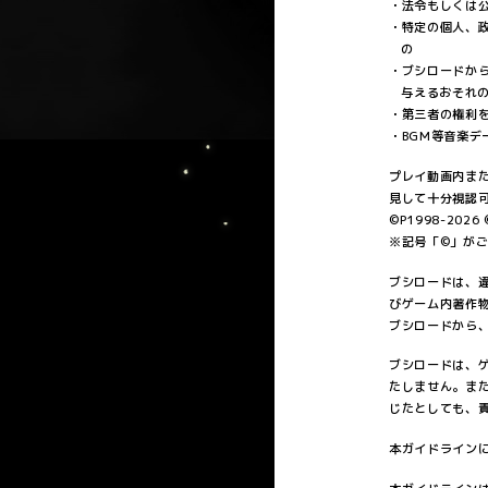
法令もしくは
特定の個人、
の
ブシロードか
与えるおそれ
第三者の権利
BGM等音楽
プレイ動画内ま
見して十分視認
©P1998-2026 ©
※記号「©」がご
ブシロードは、
びゲーム内著作
ブシロードから
ブシロードは、
たしません。ま
じたとしても、
本ガイドライン