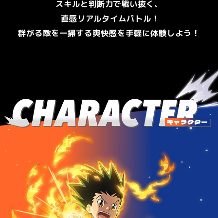
スキルと判断力で戦い抜く、
思い描いたあのシーンが登場
！
自分だけのチームを編成しよう
直感リアルタイムバトル
直感リアルタイムバトル
限界を超えよう
！
！
！
！
群がる敵を一掃する爽快感を手軽に体験しよう！
バトルがさらに熱く進化
バトルがさらに熱く進化
！
！