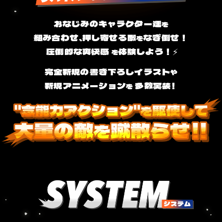
おなじみのキャラクター達
を
組み合わせ、
押し寄せる敵
なぎ倒せ！
を
圧倒的な爽快感
体験しよう！⚡
を
完全新規の書き下ろしイラスト
や
新規アニメーション
多数実装
！
を