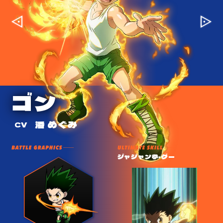
ビスケ
ゴン
キルア
クラピカ
レオリオ
ヒソカ
ネテロ
マチ
ビスケ
ゴン
横山 智佐
潘 めぐみ
伊瀬 茉莉也
沢城 みゆき
藤原 啓治
浪川 大輔
銀河 万丈
前田 玲奈
横山 智佐
潘 めぐみ
CV
CV
CV
CV
CV
CV
CV
CV
CV
CV
桃色吐息 (ピアノマッサージ)
ジャジャン拳・グー
落雷 (ナルカミ)
絶対時間 (エンペラータイム)
いっぺん死ねぇ！
伸縮自在の愛 (バンジーガム)
感謝の正拳突き
念糸・糸針展開
桃色吐息 (ピアノマッサージ)
ジャジャン拳・グー