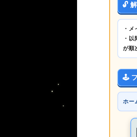
🔓
・メ
・以
が順
🕹️
ホー