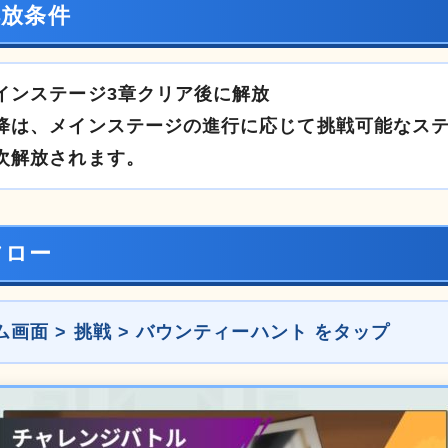
解放条件
インステージ3章クリア後に解放
降は、メインステージの進行に応じて挑戦可能なス
次解放されます。
フロー
ム画面 > 挑戦 > バウンティーハント をタップ