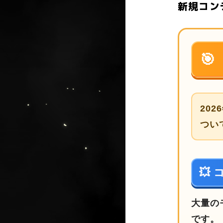
新規コン
🎯
20
つい
💥
大量の
です。