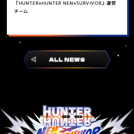
『HUNTER×HUNTER NEN×SURVIVOR』運営
チーム
ALL NEWS