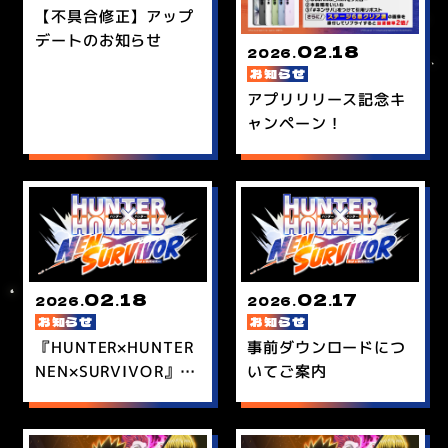
【不具合修正】アップ
デートのお知らせ
02
18
2026.
.
お知らせ
アプリリリース記念キ
ャンペーン！
02
18
02
17
2026.
.
2026.
.
お知らせ
お知らせ
『HUNTER×HUNTER
事前ダウンロードにつ
NEN×SURVIVOR』正
いてご案内
式リリース！