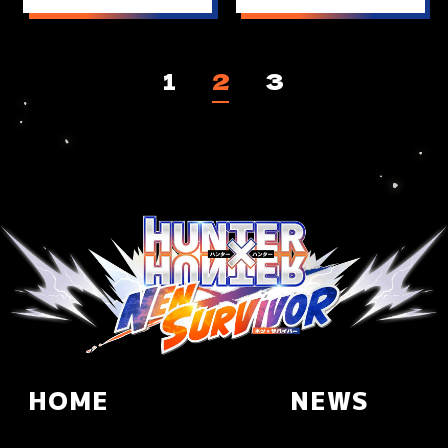
関するお知らせ
前登録開始！2026 年
2 月 18 日(水)世界同
時リリース決定！
1
2
3
HOME
NEWS