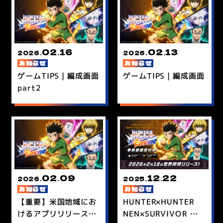
02
16
02
13
2026.
.
2026.
.
お知らせ
お知らせ
ゲームTIPS｜編成画面
ゲームTIPS｜編成画面
part2
02
09
12
22
2026.
.
2025.
.
お知らせ
お知らせ
【重要】米国地域にお
HUNTER×HUNTER
けるアプリリリースに
NEN×SURVIVOR 事